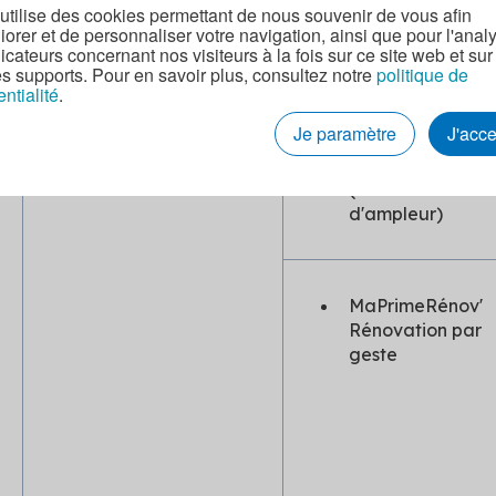
MaPrime
 utilise des cookies permettant de nous souvenir de vous afin
Logement Décen
iorer et de personnaliser votre navigation, ainsi que pour l'anal
dicateurs concernant nos visiteurs à la fois sur ce site web et sur
es supports. Pour en savoir plus, consultez notre
politique de
entialité
.
www.maprimerenov.gouv.
MaPrimeRénov'
fr
Je paramètre
J'acc
Parcours
accompagné
(rénovation
d'ampleur)
MaPrimeRénov'
Rénovation par
geste