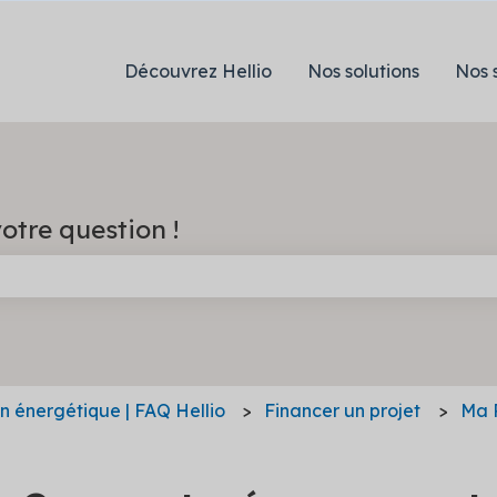
Découvrez Hellio
Nos solutions
Nos 
otre question !
e champ de recherche est vide.
on énergétique | FAQ Hellio
Financer un projet
Ma 