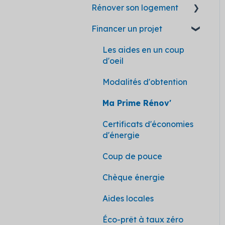
Rénover son logement
Financer un projet
Questions générales
Déroulement d'un
Les aides en un coup
chantier
d'oeil
Isolation
Modalités d'obtention
Isolation des murs
Ma Prime Rénov'
extérieurs (ITE)
Certificats d'économies
Isolation des combles
d'énergie
Chaudière à bois
Coup de pouce
Chaudière à gaz
Chèque énergie
Pompe à chaleur (PAC)
Aides locales
Rénovation globale
Éco-prêt à taux zéro