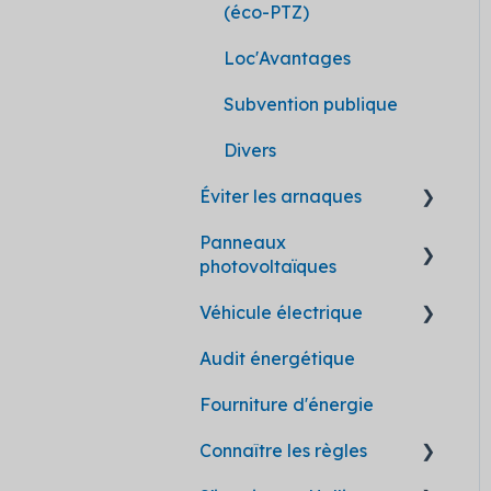
(éco-PTZ)
Mon Accompagnateur
Rénov'
Loc'Avantages
Réseaux de chaleur
Subvention publique
Divers
Éviter les arnaques
Panneaux
Les bonnes pratiques
photovoltaïques
Hellio lutte contre les
Véhicule électrique
arnaques
Prime à
l'autoconsommation
Audit énergétique
Fiches de réception des
Voitures électriques
travaux
Fonctionnement des
pour particuliers
Fourniture d'énergie
panneaux
Bornes de recharge
Connaître les règles
Installation des
électrique
panneaux