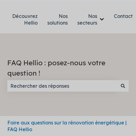
Découvrez
Nos
Nos
Contact
Afficher le so
Hellio
solutions
secteurs
FAQ Hellio : posez-nous votre
question !
Il n'y a aucune suggestion car le champ de recherc
Foire aux questions sur la rénovation énergétique |
FAQ Hellio