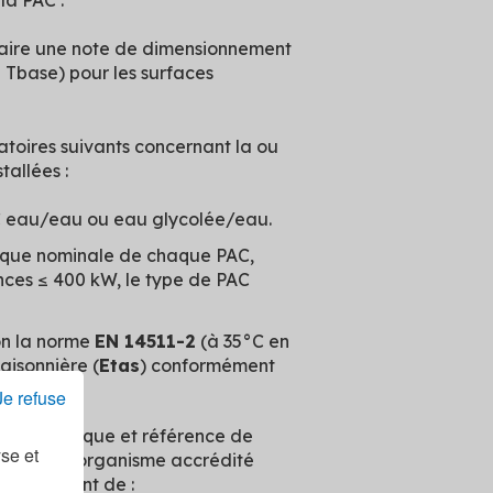
la PAC :
iciaire une note de dimensionnement
à Tbase) pour les surfaces
gatoires suivants concernant la ou
allées :
AC eau/eau ou eau glycolée/eau.
ique nominale de chaque PAC,
nces ≤ 400 kW, le type de PAC
n la norme
EN 14511-2
(à 35°C en
aisonnière (
Etas
) conformément
Je refuse
nclure la marque et référence de
yse et
nt ou d'un organisme accrédité
 attestant de :