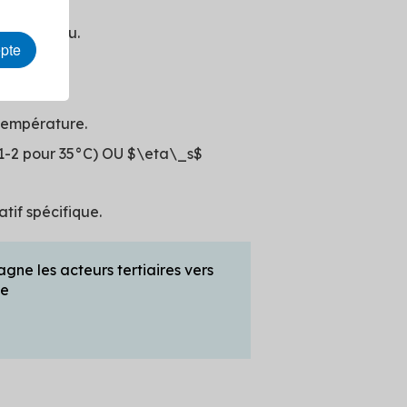
ycolée/eau.
epte
AC).
température.
1-2 pour 35°C) OU $\eta\_s$
tif spécifique.
ne les acteurs tertiaires vers
le