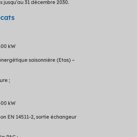
s jusqu'au 31 décembre 2030.
icats
 400 kW
énergétique saisonnière (Etas) –
ure ;
 400 kW
on EN 14511-2, sortie échangeur