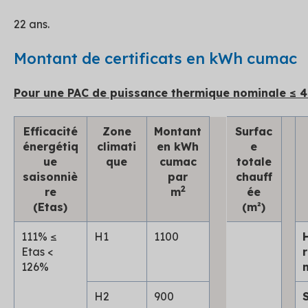
22 ans.
Montant de certificats en kWh cumac
Pour une PAC de puissance thermique nominale ≤ 4
Efficacité
Zone
Montant
Surfac
énergétiq
climati
en kWh
e
ue
que
cumac
totale
saisonniè
par
chauff
2
re
m
ée
(Etas)
(m²)
111% ≤
H1
1100
H
Etas <
126%
H2
900