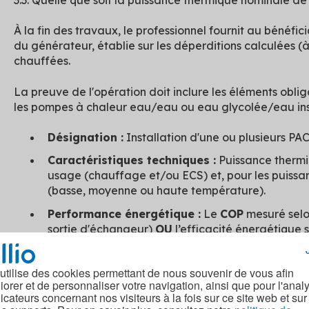
3.3. Quelle que soit la puissance thermique nominale de 
À la fin des travaux, le professionnel fournit au bénéf
du générateur, établie sur les déperditions calculées (
chauffées.
La preuve de l'opération doit inclure les éléments obli
les pompes à chaleur eau/eau ou eau glycolée/eau inst
Désignation :
Installation d'une ou plusieurs P
Caractéristiques techniques :
Puissance therm
usage (chauffage et/ou ECS) et, pour les puissa
(basse, moyenne ou haute température).
Performance énergétique :
Le
COP
mesuré selo
sortie d'échangeur)
OU
l’efficacité énergétique s
au règlement (UE) n° 813/2013.
 utilise des cookies permettant de nous souvenir de vous afin
Pour justifier l'opération (sauf autre preuve), il faut i
iorer et de personnaliser votre navigation, ainsi que pour l'anal
l'équipement installé, ainsi qu'un document du fabrica
dicateurs concernant nos visiteurs à la fois sur ce site web et sur
(COFRAC ou équivalent CEE selon NF EN ISO/IEC 17065)