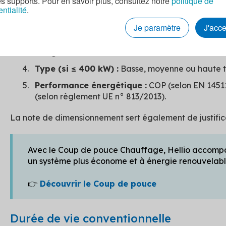
es supports. Pour en savoir plus, consultez notre
politique de
entialité
.
Nature :
Pompe(s) à chaleur eau/eau ou eau gl
Je paramètre
J'acc
Puissance thermique nominale
(pour chaque P
Usage :
Chauffage et/ou eau chaude sanitaire.
Type (si ≤ 400 kW) :
Basse, moyenne ou haute 
Performance énergétique :
COP (selon EN 1451
(selon règlement UE n° 813/2013).
La note de dimensionnement sert également de justifica
Avec le Coup de pouce Chauffage, Hellio accompag
un système plus économe et à énergie renouvelab
👉
Découvrir le Coup de pouce
Durée de vie conventionnelle