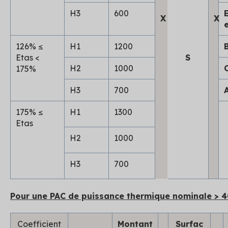
H3
600
X
X
126% ≤
H1
1200
Etas <
S
H2
1000
175%
H3
700
175% ≤
H1
1300
Etas
H2
1000
H3
700
Pour une PAC de puissance thermique nominale > 4
Coefficient
Montant
Surfac