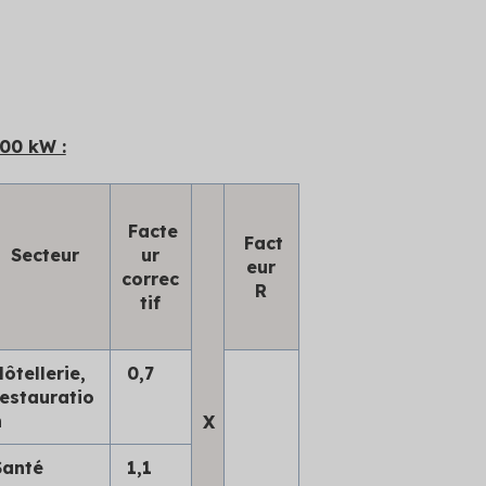
00 kW :
Facte
Fact
Secteur
ur
eur
correc
R
tif
ôtellerie,
0,7
restauratio
n
X
Santé
1,1