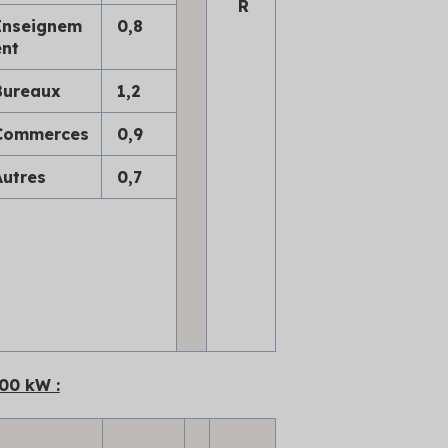
R
Enseignem
0,8
ent
Bureaux
1,2
Commerces
0,9
Autres
0,7
00 kW :