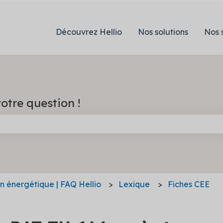
Découvrez Hellio
Nos solutions
Nos 
otre question !
e champ de recherche est vide.
on énergétique | FAQ Hellio
Lexique
Fiches CEE