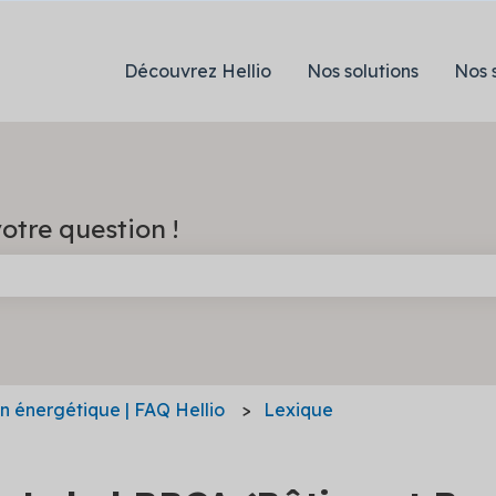
Découvrez Hellio
Nos solutions
Nos 
otre question !
e champ de recherche est vide.
on énergétique | FAQ Hellio
Lexique