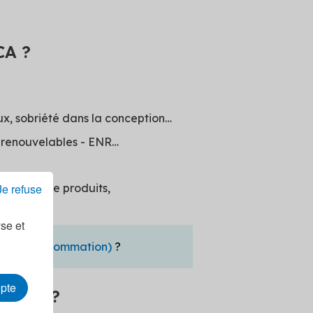
CA ?
aux, sobriété dans la conception…
 renouvelables - ENR…
Je refuse
réemploi de produits,
yse et
 Basse Consommation)
?
epte
mance ?