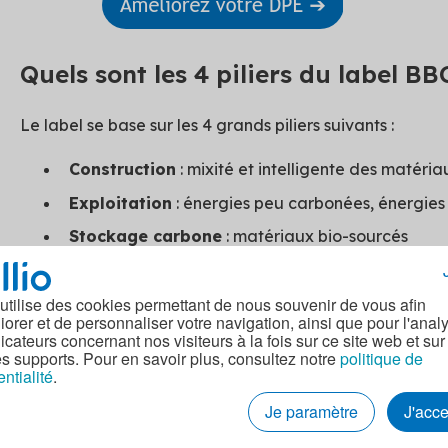
Quels sont les 4 piliers du label BB
Le label se base sur les 4 grands piliers suivants :
Construction
: mixité et intelligente des matéri
Exploitation
: énergies peu carbonées, énergies
Stockage carbone
: matériaux bio-sourcés
Économie circulaire
: déconstruction sélective, 
mutualisation des espaces...
 utilise des cookies permettant de nous souvenir de vous afin
iorer et de personnaliser votre navigation, ainsi que pour l'anal
dicateurs concernant nos visiteurs à la fois sur ce site web et sur
À lire aussi :
qu'est-ce que le label BBC (Bâtiment
es supports. Pour en savoir plus, consultez notre
politique de
entialité
.
Je paramètre
J'acc
Quels sont les 3 niveaux de perfor