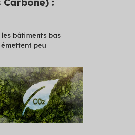
 Carbone) :
e les bâtiments bas
i émettent peu