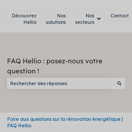
Découvrez
Nos
Nos
Contact
Afficher le so
Hellio
solutions
secteurs
FAQ Hellio : posez-nous votre
question !
Il n'y a aucune suggestion car le champ de recherc
Foire aux questions sur la rénovation énergétique |
FAQ Hellio