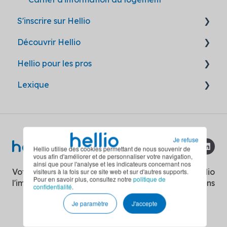
S'inscrire sur Hellio
Découvrir Hellio
Avant inscription
Hellio pour les pros
Après inscription
Hellio, partenaire de confiance
Lexique
Les travaux par Hellio
Devenir partenaire
Les aides par Hellio
L'accompagnement Hellio
Fiches CEE
Travaux RGE
Je refuse
Covid-19 : mesures sanitaires
Hellio utilise des cookies permettant de nous souvenir de
vous afin d'améliorer et de personnaliser votre navigation,
ainsi que pour l'analyse et les indicateurs concernant nos
Certificats d'Économies d'Énergie
Votre énergie a de
Copyright © 2026, Hellio
visiteurs à la fois sur ce site web et sur d'autres supports.
Pour en savoir plus, consultez notre
politique de
l'impact
Solutions
confidentialité
.
Ma Prime Rénov'
Je paramètre
J'accepte