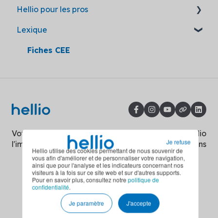
Hellio pour les pros
Mon Accompagnateur Rénov'
Loc'Avantages
Obligation d'audit énergétique
Après inscription
Hellio, partenaire de confiance
Lexique
Réseaux de chaleur
Subvention publique
Interdiction de location des logements
Les travaux par Hellio
Devenir partenaire
énergivores
Divers
Les aides par Hellio
L'accompagnement Hellio
Fiches CEE
Décret tertiaire
Travaux RGE
Carnet d'information du logement
Covid-19 : mesures sanitaires
Certificats d'Économies d'Énergie
Ma Prime Rénov'
Votre énergie a de
Copyright © 2026, Hellio
Je refuse
l'impact
Solutions
Hellio utilise des cookies permettant de nous souvenir de
vous afin d'améliorer et de personnaliser votre navigation,
ainsi que pour l'analyse et les indicateurs concernant nos
visiteurs à la fois sur ce site web et sur d'autres supports.
Pour en savoir plus, consultez notre
politique de
confidentialité
.
Je paramètre
J'accepte