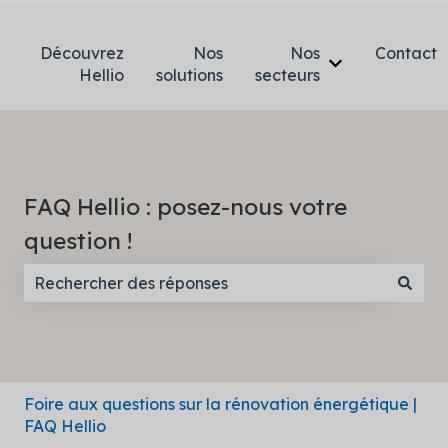
Découvrez
Nos
Nos
Contact
Afficher le so
Hellio
solutions
secteurs
FAQ Hellio : posez-nous votre
question !
Il n'y a aucune suggestion car le champ de recherc
Foire aux questions sur la rénovation énergétique |
FAQ Hellio