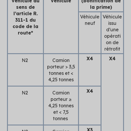
véhicule au
véhicule
(bonification de
sens de
la prime)
l’article R.
Véhicule
Véhicule
311-1 du
neuf
issu
code de la
d'une
route*
opérati
on de
rétrofit
X4
X4
N2
Camion
porteur > 3,5
tonnes et <
4,25 tonnes
X4
N2
Camion
porteur ≥
4,25 tonnes
et < 7,5
tonnes
X3