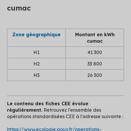
cumac
Zone géographique
Montant en kWh
cumac
H1
41 300
H2
33 800
H3
26 300
Le contenu des fiches CEE évolue
régulièrement.
Retrouvez l'ensemble des
opérations standardisées CEE à l'adresse suivante :
https://www.ecologie.gouv.fr/operations-