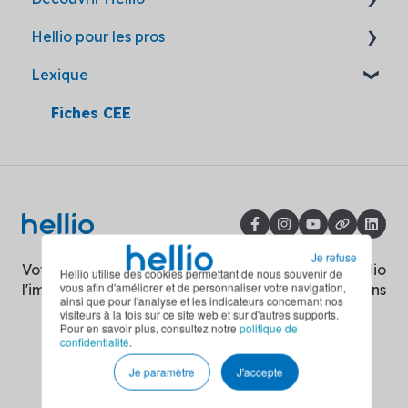
Hellio pour les pros
Mon Accompagnateur Rénov'
Loc'Avantages
Obligation d'audit énergétique
Après inscription
Hellio, partenaire de confiance
Lexique
Réseaux de chaleur
Subvention publique
Interdiction de location des logements
Les travaux par Hellio
Devenir partenaire
énergivores
Divers
Les aides par Hellio
L'accompagnement Hellio
Fiches CEE
Décret tertiaire
Travaux RGE
Carnet d'information du logement
Covid-19 : mesures sanitaires
Certificats d'Économies d'Énergie
Je refuse
Ma Prime Rénov'
Votre énergie a de
Copyright © 2026, Hellio
Hellio utilise des cookies permettant de nous souvenir de
vous afin d'améliorer et de personnaliser votre navigation,
l'impact
Solutions
ainsi que pour l'analyse et les indicateurs concernant nos
visiteurs à la fois sur ce site web et sur d'autres supports.
Pour en savoir plus, consultez notre
politique de
confidentialité
.
Je paramètre
J'accepte