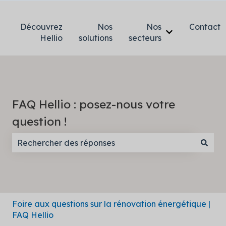
Découvrez
Nos
Nos
Contact
Afficher le so
Hellio
solutions
secteurs
FAQ Hellio : posez-nous votre
question !
Il n'y a aucune suggestion car le champ de recherc
Foire aux questions sur la rénovation énergétique |
FAQ Hellio