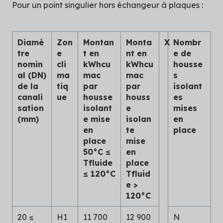
Pour un point singulier hors échangeur à plaques :
Diamè
Zon
Montan
Monta
X
Nombr
tre
e
t en
nt en
e de
nomin
cli
kWhcu
kWhcu
housse
al (DN)
ma
mac
mac
s
de la
tiq
par
par
isolant
canali
ue
housse
houss
es
sation
isolant
e
mises
(mm)
e mise
isolan
en
en
te
place
place
mise
50°C ≤
en
Tfluide
place
≤ 120°C
Tfluid
e >
120°C
20 ≤
H1
11 700
12 900
N