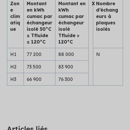
Zon
Montant
Montant en
X
Nombre
e
en kWh
kWh
d’échang
clim
cumac par
cumac par
eurs à
atiq
échangeur
échangeur
plaques
ue
isolé 50°C
isolé
isolés
≤ Tfluide
Tfluide >
≤ 120°C
120°C
H1
77 200
88 000
N
H2
73 500
83 900
H3
66 900
76 300
Articles liés