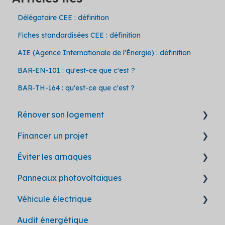
Délégataire CEE : définition
Fiches standardisées CEE : définition
AIE (Agence Internationale de l'Énergie) : définition
BAR-EN-101 : qu'est-ce que c'est ?
BAR-TH-164 : qu'est-ce que c'est ?
Rénover son logement
Financer un projet
Questions générales
Éviter les arnaques
Déroulement d'un chantier
Les aides en un coup d'oeil
Panneaux photovoltaïques
Isolation
Modalités d'obtention
Les bonnes pratiques
Véhicule électrique
Isolation des murs extérieurs (ITE)
Ma Prime Rénov'
Hellio lutte contre les arnaques
Prime à l'autoconsommation
Audit énergétique
Isolation des combles
Certificats d'économies d'énergie
Fiches de réception des travaux
Fonctionnement des panneaux
Voitures électriques pour particuliers