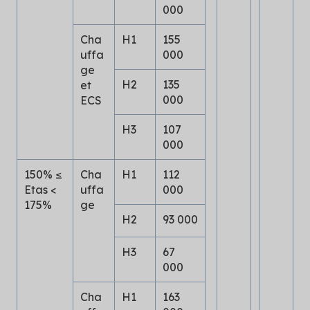
000
Cha
H1
155
uffa
000
ge
H2
135
et
000
ECS
H3
107
000
150% ≤
Cha
H1
112
Etas <
uffa
000
175%
ge
H2
93 000
H3
67
000
Cha
H1
163