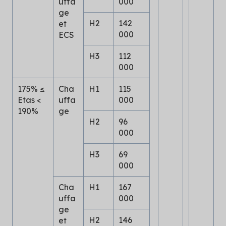
uffa
000
ge
H2
142
et
000
ECS
H3
112
000
175% ≤
Cha
H1
115
Etas <
uffa
000
190%
ge
H2
96
000
H3
69
000
Cha
H1
167
uffa
000
ge
H2
146
et