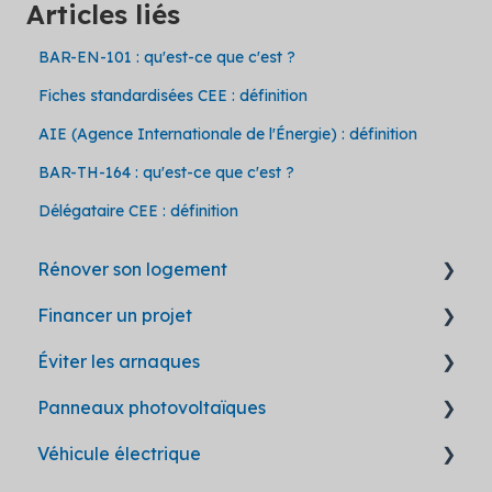
Articles liés
BAR-EN-101 : qu'est-ce que c'est ?
Fiches standardisées CEE : définition
AIE (Agence Internationale de l'Énergie) : définition
BAR-TH-164 : qu'est-ce que c'est ?
Délégataire CEE : définition
Rénover son logement
Financer un projet
Questions générales
Éviter les arnaques
Déroulement d'un chantier
Les aides en un coup d'oeil
Panneaux photovoltaïques
Isolation
Modalités d'obtention
Les bonnes pratiques
Véhicule électrique
Isolation des murs extérieurs (ITE)
Ma Prime Rénov'
Hellio lutte contre les arnaques
Prime à l'autoconsommation