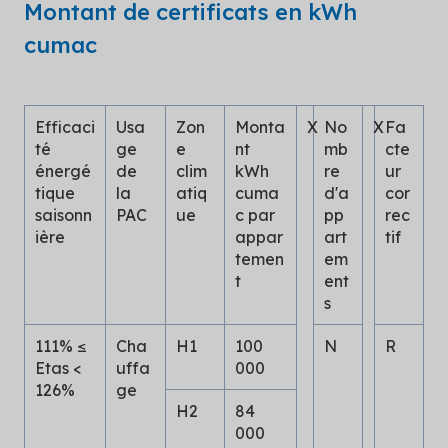
Montant de certificats en kWh
cumac
Efficaci
Usa
Zon
Monta
X
No
X
Fa
té
ge
e
nt
mb
cte
énergé
de
clim
kWh
re
ur
tique
la
atiq
cuma
d'a
cor
saisonn
PAC
ue
c par
pp
rec
ière
appar
art
tif
temen
em
t
ent
s
111% ≤
Cha
H1
100
N
R
Etas <
uffa
000
126%
ge
H2
84
000