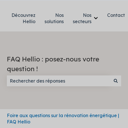
Découvrez
Nos
Nos
Contact
Afficher le so
Hellio
solutions
secteurs
FAQ Hellio : posez-nous votre
question !
Il n'y a aucune suggestion car le champ de recherc
Foire aux questions sur la rénovation énergétique |
FAQ Hellio